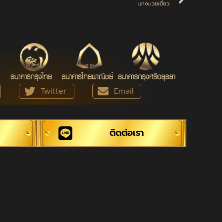
แทงมวยเดี่ยว
Twitter
Email
ติดต่อเรา